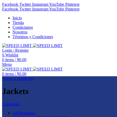
Facebook
Twitter
Instagram
YouTube
Pinterest
Facebook
Twitter
Instagram
YouTube
Pinterest
Inicio
Tienda
Contáctanos
Nosotros
Términos y Condiciones
Login / Register
0
Wishlist
0
items
/
$
0.00
Menu
0
items
/
$
0.00
Volver a productos
Jackets
Categorías
All
Productos