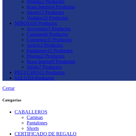
Pijamas
2
Productos
Ropa Interior
4
Productos
Shorts
13
Productos
Vestidos
10
Productos
NIÑOS
118
Productos
Accesorios
3
Productos
Camisas
44
Productos
Conjuntos
35
Productos
Jackets
3
Productos
Pantalones
15
Productos
Pijamas
2
Productos
Ropa Interior
9
Productos
Shorts
7
Productos
PELUCHES
11
Productos
SALUD
4
Productos
Cerrar
Categorías
CABALLEROS
Camisas
Pantalones
Shorts
CERTIFICADO DE REGALO