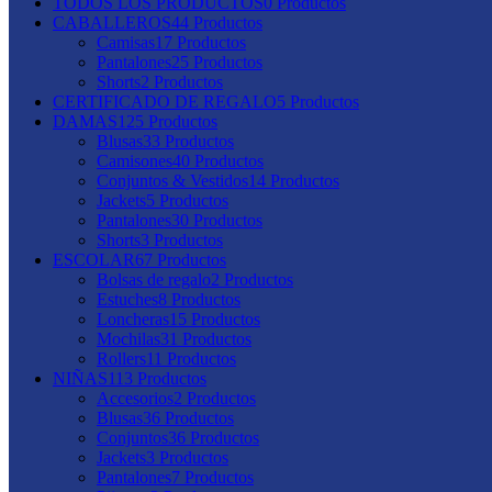
TODOS LOS PRODUCTOS
0
Productos
CABALLEROS
44
Productos
Camisas
17
Productos
Pantalones
25
Productos
Shorts
2
Productos
CERTIFICADO DE REGALO
5
Productos
DAMAS
125
Productos
Blusas
33
Productos
Camisones
40
Productos
Conjuntos & Vestidos
14
Productos
Jackets
5
Productos
Pantalones
30
Productos
Shorts
3
Productos
ESCOLAR
67
Productos
Bolsas de regalo
2
Productos
Estuches
8
Productos
Loncheras
15
Productos
Mochilas
31
Productos
Rollers
11
Productos
NIÑAS
113
Productos
Accesorios
2
Productos
Blusas
36
Productos
Conjuntos
36
Productos
Jackets
3
Productos
Pantalones
7
Productos