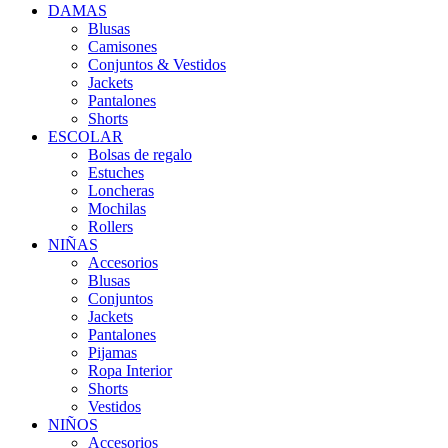
DAMAS
Blusas
Camisones
Conjuntos & Vestidos
Jackets
Pantalones
Shorts
ESCOLAR
Bolsas de regalo
Estuches
Loncheras
Mochilas
Rollers
NIÑAS
Accesorios
Blusas
Conjuntos
Jackets
Pantalones
Pijamas
Ropa Interior
Shorts
Vestidos
NIÑOS
Accesorios