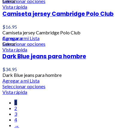
Seleccionar opciones
Cerrar
Vista rápida
Camiseta jersey Cambridge Polo Club
$
16.95
Camiseta jersey Cambridge Polo Club
Agregar a mi Lista
Comparar
Seleccionar opciones
Cerrar
Vista rápida
Dark Blue jeans para hombre
$
34.95
Dark Blue jeans para hombre
Agregar a mi Lista
Seleccionar opciones
Vista rápida
1
2
3
4
→