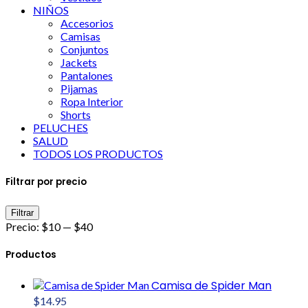
NIÑOS
Accesorios
Camisas
Conjuntos
Jackets
Pantalones
Pijamas
Ropa Interior
Shorts
PELUCHES
SALUD
TODOS LOS PRODUCTOS
Filtrar por precio
Precio
Precio
Filtrar
mínimo
máximo
Precio:
$10
—
$40
Productos
Camisa de Spider Man
$
14.95