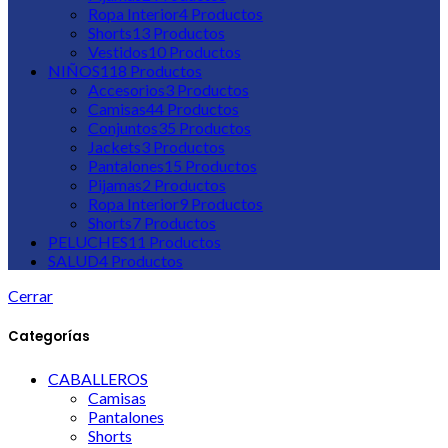
Ropa Interior
4
Productos
Shorts
13
Productos
Vestidos
10
Productos
NIÑOS
118
Productos
Accesorios
3
Productos
Camisas
44
Productos
Conjuntos
35
Productos
Jackets
3
Productos
Pantalones
15
Productos
Pijamas
2
Productos
Ropa Interior
9
Productos
Shorts
7
Productos
PELUCHES
11
Productos
SALUD
4
Productos
Cerrar
Categorías
CABALLEROS
Camisas
Pantalones
Shorts