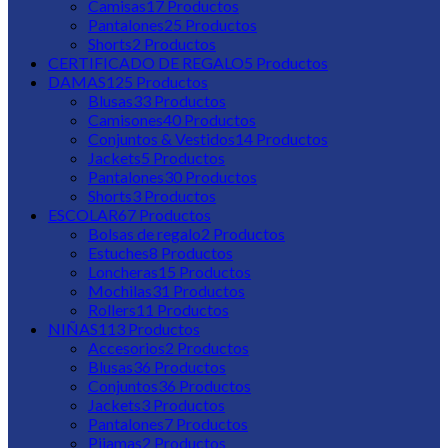
Camisas
17
Productos
Pantalones
25
Productos
Shorts
2
Productos
CERTIFICADO DE REGALO
5
Productos
DAMAS
125
Productos
Blusas
33
Productos
Camisones
40
Productos
Conjuntos & Vestidos
14
Productos
Jackets
5
Productos
Pantalones
30
Productos
Shorts
3
Productos
ESCOLAR
67
Productos
Bolsas de regalo
2
Productos
Estuches
8
Productos
Loncheras
15
Productos
Mochilas
31
Productos
Rollers
11
Productos
NIÑAS
113
Productos
Accesorios
2
Productos
Blusas
36
Productos
Conjuntos
36
Productos
Jackets
3
Productos
Pantalones
7
Productos
Pijamas
2
Productos