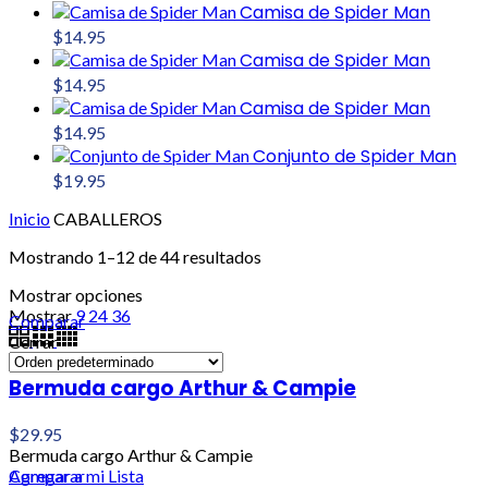
Camisa de Spider Man
$
14.95
Camisa de Spider Man
$
14.95
Camisa de Spider Man
$
14.95
Conjunto de Spider Man
$
19.95
Inicio
CABALLEROS
Mostrando 1–12 de 44 resultados
Mostrar opciones
Mostrar
9
24
36
Comparar
Cerrar
Bermuda cargo Arthur & Campie
$
29.95
Bermuda cargo Arthur & Campie
Agregar a mi Lista
Comparar