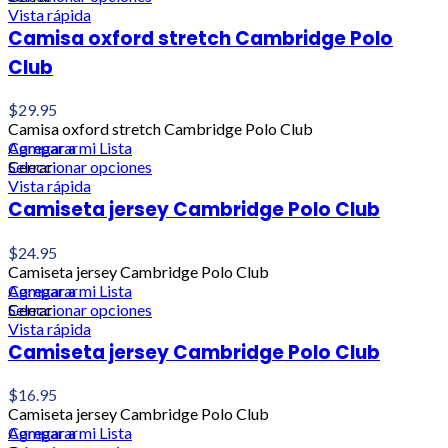
Vista rápida
Camisa oxford stretch Cambridge Polo
Club
$
29.95
Camisa oxford stretch Cambridge Polo Club
Agregar a mi Lista
Comparar
Seleccionar opciones
Cerrar
Vista rápida
Camiseta jersey Cambridge Polo Club
$
24.95
Camiseta jersey Cambridge Polo Club
Agregar a mi Lista
Comparar
Seleccionar opciones
Cerrar
Vista rápida
Camiseta jersey Cambridge Polo Club
$
16.95
Camiseta jersey Cambridge Polo Club
Agregar a mi Lista
Comparar