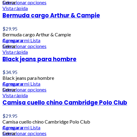
Seleccionar opciones
Cerrar
Vista rápida
Bermuda cargo Arthur & Campie
$
29.95
Bermuda cargo Arthur & Campie
Agregar a mi Lista
Comparar
Seleccionar opciones
Cerrar
Vista rápida
Black jeans para hombre
$
34.95
Black jeans para hombre
Agregar a mi Lista
Comparar
Seleccionar opciones
Cerrar
Vista rápida
Camisa cuello chino Cambridge Polo Club
$
29.95
Camisa cuello chino Cambridge Polo Club
Agregar a mi Lista
Comparar
Seleccionar opciones
Cerrar