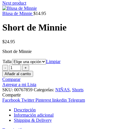
Next product
Blusa de Minnie
$
14.95
Short de Minnie
$
24.95
Short de Minnie
Talla
Limpiar
Short
de
Añadir al carrito
Minnie
Comparar
cantidad
Agregar a mi Lista
SKU:
00767859
Categorías:
NIÑAS
,
Shorts
Compartir
Facebook
Twitter
Pinterest
linkedin
Telegram
Descripción
Información adicional
Shipping & Delivery