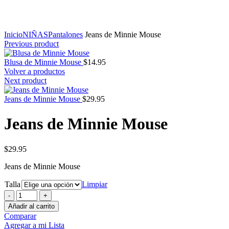
Click to enlarge
Inicio
NIÑAS
Pantalones
Jeans de Minnie Mouse
Previous product
Blusa de Minnie Mouse
$
14.95
Volver a productos
Next product
Jeans de Minnie Mouse
$
29.95
Jeans de Minnie Mouse
$
29.95
Jeans de Minnie Mouse
Talla
Limpiar
Jeans
de
Añadir al carrito
Minnie
Comparar
Mouse
Agregar a mi Lista