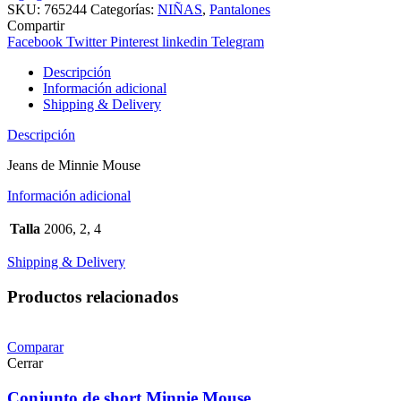
cantidad
SKU:
765244
Categorías:
NIÑAS
,
Pantalones
Compartir
Facebook
Twitter
Pinterest
linkedin
Telegram
Descripción
Información adicional
Shipping & Delivery
Descripción
Jeans de Minnie Mouse
Información adicional
Talla
2006, 2, 4
Shipping & Delivery
Productos relacionados
Comparar
Cerrar
Conjunto de short Minnie Mouse