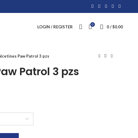
0
LOGIN / REGISTER
0
/
$
0.00
lcetines Paw Patrol 3 pzs
aw Patrol 3 pzs
idad