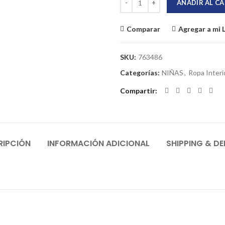
AÑADIR AL C
Comparar
Agregar a mi 
SKU:
763486
Categorías:
NIÑAS
,
Ropa Interi
Compartir
RIPCIÓN
INFORMACIÓN ADICIONAL
SHIPPING & DE