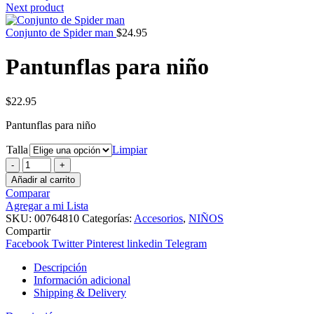
Next product
Conjunto de Spider man
$
24.95
Pantunflas para niño
$
22.95
Pantunflas para niño
Talla
Limpiar
Pantunflas
para
Añadir al carrito
niño
Comparar
cantidad
Agregar a mi Lista
SKU:
00764810
Categorías:
Accesorios
,
NIÑOS
Compartir
Facebook
Twitter
Pinterest
linkedin
Telegram
Descripción
Información adicional
Shipping & Delivery