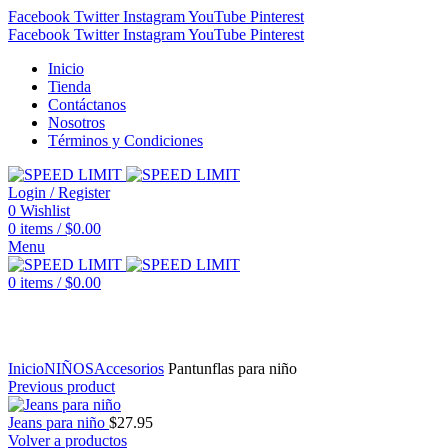
Facebook
Twitter
Instagram
YouTube
Pinterest
Facebook
Twitter
Instagram
YouTube
Pinterest
Inicio
Tienda
Contáctanos
Nosotros
Términos y Condiciones
Login / Register
0
Wishlist
0
items
/
$
0.00
Menu
0
items
/
$
0.00
Click to enlarge
Inicio
NIÑOS
Accesorios
Pantunflas para niño
Previous product
Jeans para niño
$
27.95
Volver a productos