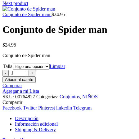
Next product
Conjunto de Spider man
$
24.95
Conjunto de Spider man
$
24.95
Conjunto de Spider man
Talla
Limpiar
Conjunto
de
Añadir al carrito
Spider
Comparar
man
Agregar a mi Lista
cantidad
SKU:
00764827
Categorías:
Conjuntos
,
NIÑOS
Compartir
Facebook
Twitter
Pinterest
linkedin
Telegram
Descripción
Información adicional
Shipping & Delivery