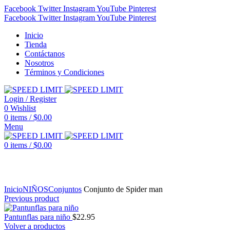
Facebook
Twitter
Instagram
YouTube
Pinterest
Facebook
Twitter
Instagram
YouTube
Pinterest
Inicio
Tienda
Contáctanos
Nosotros
Términos y Condiciones
Login / Register
0
Wishlist
0
items
/
$
0.00
Menu
0
items
/
$
0.00
Click to enlarge
Inicio
NIÑOS
Conjuntos
Conjunto de Spider man
Previous product
Pantunflas para niño
$
22.95
Volver a productos