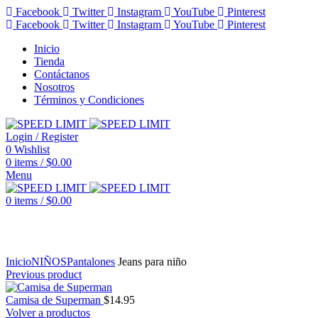
Facebook
Twitter
Instagram
YouTube
Pinterest
Facebook
Twitter
Instagram
YouTube
Pinterest
Inicio
Tienda
Contáctanos
Nosotros
Términos y Condiciones
Login / Register
0
Wishlist
0
items
/
$
0.00
Menu
0
items
/
$
0.00
Click to enlarge
Inicio
NIÑOS
Pantalones
Jeans para niño
Previous product
Camisa de Superman
$
14.95
Volver a productos