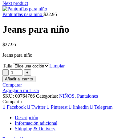
Next product
Pantunflas para niño
$
22.95
Jeans para niño
$
27.95
Jeans para niño
Talla
Limpiar
Jeans
para
Añadir al carrito
niño
Comparar
cantidad
Agregar a mi Lista
SKU:
00764766
Categorías:
NIÑOS
,
Pantalones
Compartir
Facebook
Twitter
Pinterest
linkedin
Telegram
Descripción
Información adicional
Shipping & Delivery