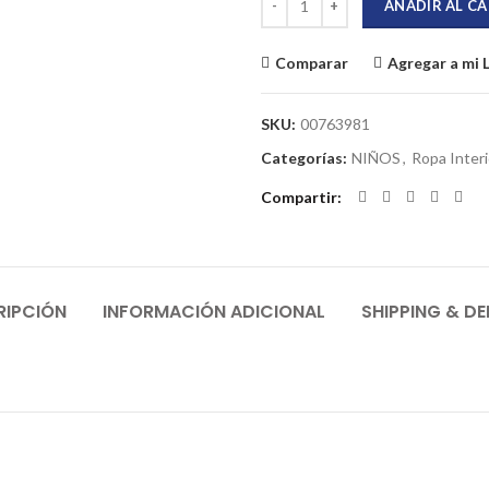
AÑADIR AL C
Comparar
Agregar a mi 
SKU:
00763981
Categorías:
NIÑOS
,
Ropa Interi
Compartir
RIPCIÓN
INFORMACIÓN ADICIONAL
SHIPPING & DE