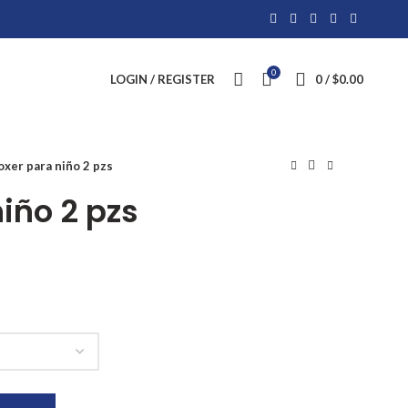
0
LOGIN / REGISTER
0
/
$
0.00
oxer para niño 2 pzs
iño 2 pzs