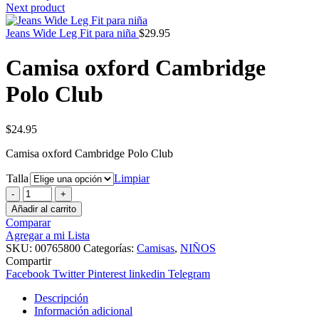
Next product
Jeans Wide Leg Fit para niña
$
29.95
Camisa oxford Cambridge
Polo Club
$
24.95
Camisa oxford Cambridge Polo Club
Talla
Limpiar
Camisa
oxford
Añadir al carrito
Cambridge
Comparar
Polo
Agregar a mi Lista
Club
SKU:
00765800
Categorías:
Camisas
,
NIÑOS
cantidad
Compartir
Facebook
Twitter
Pinterest
linkedin
Telegram
Descripción
Información adicional