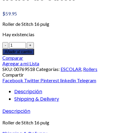
$
59.95
Roller de Stitch 16 pulg
Hay existencias
Roller
de
Añadir al carrito
Stitch
Comparar
cantidad
Agregar a mi Lista
SKU:
00769518
Categorías:
ESCOLAR
,
Rollers
Compartir
Facebook
Twitter
Pinterest
linkedin
Telegram
Descripción
Shipping & Delivery
Descripción
Roller de Stitch 16 pulg