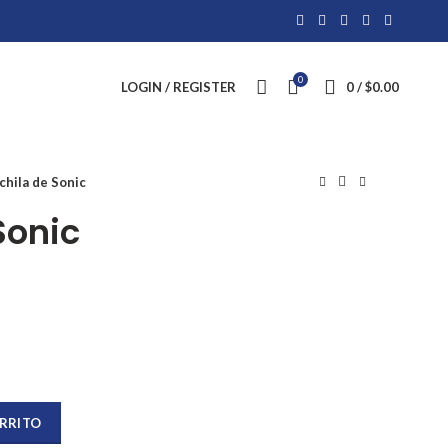
0
LOGIN / REGISTER
0
/
$
0.00
hila de Sonic
Sonic
ARRITO