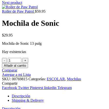
Next product
Roller de Paw Patrol
$
59.95
Mochila de Sonic
$
29.95
Mochila de Sonic 13 pulg
Hay existencias
Mochila
de
Añadir al carrito
Sonic
Comparar
cantidad
Agregar a mi Lista
SKU:
00769815
Categorías:
ESCOLAR
,
Mochilas
Compartir
Facebook
Twitter
Pinterest
linkedin
Telegram
Descripción
Shipping & Delivery
Descripción