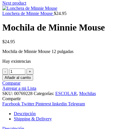
Next product
Lonchera de Minnie Mouse
$
24.95
Mochila de Minnie Mouse
$
24.95
Mochila de Minnie Mouse 12 pulgadas
Hay existencias
Mochila
de
Añadir al carrito
Minnie
Comparar
Mouse
Agregar a mi Lista
cantidad
SKU:
00769228
Categorías:
ESCOLAR
,
Mochilas
Compartir
Facebook
Twitter
Pinterest
linkedin
Telegram
Descripción
Shipping & Delivery
Descripción