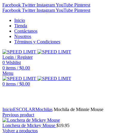
Facebook
Twitter
Instagram
YouTube
Pinterest
Facebook
Twitter
Instagram
YouTube
Pinterest
Inicio
Tienda
Contáctanos
Nosotros
Términos y Condiciones
Login / Register
0
Wishlist
0
items
/
$
0.00
Menu
0
items
/
$
0.00
Click to enlarge
Inicio
ESCOLAR
Mochilas
Mochila de Minnie Mouse
Previous product
Lonchera de Mickey Mouse
$
19.95
Volver a productos