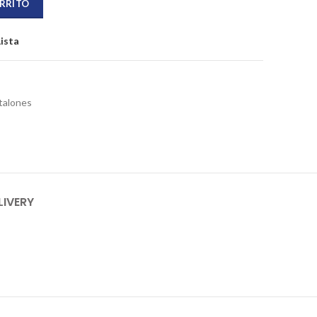
ARRITO
Lista
talones
LIVERY