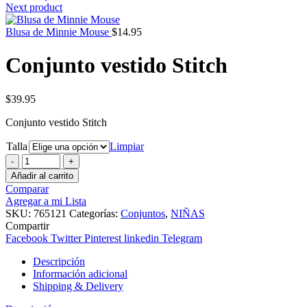
Next product
Blusa de Minnie Mouse
$
14.95
Conjunto vestido Stitch
$
39.95
Conjunto vestido Stitch
Talla
Limpiar
Conjunto
vestido
Añadir al carrito
Stitch
Comparar
cantidad
Agregar a mi Lista
SKU:
765121
Categorías:
Conjuntos
,
NIÑAS
Compartir
Facebook
Twitter
Pinterest
linkedin
Telegram
Descripción
Información adicional
Shipping & Delivery