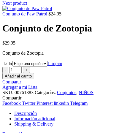
Next product
Conjunto de Paw Patrol
$
24.95
Conjunto de Zootopia
$
29.95
Conjunto de Zootopia
Talla
Limpiar
Conjunto
de
Añadir al carrito
Zootopia
Comparar
cantidad
Agregar a mi Lista
SKU:
00761383
Categorías:
Conjuntos
,
NIÑOS
Compartir
Facebook
Twitter
Pinterest
linkedin
Telegram
Descripción
Información adicional
Shipping & Delivery