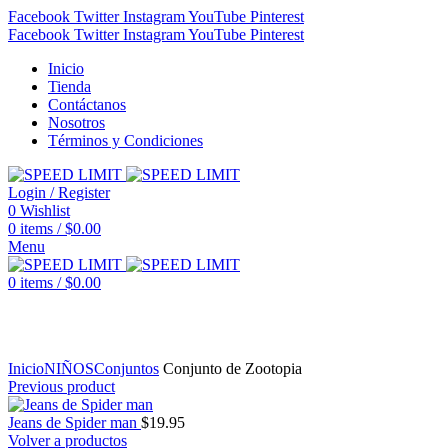
Facebook
Twitter
Instagram
YouTube
Pinterest
Facebook
Twitter
Instagram
YouTube
Pinterest
Inicio
Tienda
Contáctanos
Nosotros
Términos y Condiciones
Login / Register
0
Wishlist
0
items
/
$
0.00
Menu
0
items
/
$
0.00
Click to enlarge
Inicio
NIÑOS
Conjuntos
Conjunto de Zootopia
Previous product
Jeans de Spider man
$
19.95
Volver a productos