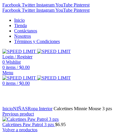
Facebook
Twitter
Instagram
YouTube
Pinterest
Facebook
Twitter
Instagram
YouTube
Pinterest
Inicio
Tienda
Contáctanos
Nosotros
Términos y Condiciones
Login / Register
0
Wishlist
0
items
/
$
0.00
Menu
0
items
/
$
0.00
Click to enlarge
Inicio
NIÑAS
Ropa Interior
Calcetines Minnie Mouse 3 pzs
Previous product
Calcetines Paw Patrol 3 pzs
$
6.95
Volver a productos