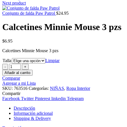
Next product
Conjunto de falda Paw Patrol
$
24.95
Calcetines Minnie Mouse 3 pzs
$
6.95
Calcetines Minnie Mouse 3 pzs
Talla
Limpiar
Calcetines
Minnie
Añadir al carrito
Mouse
Comparar
3
Agregar a mi Lista
pzs
SKU:
763516
Categorías:
NIÑAS
,
Ropa Interior
cantidad
Compartir
Facebook
Twitter
Pinterest
linkedin
Telegram
Descripción
Información adicional
Shipping & Delivery