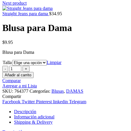
Next product
Straight Jeans para dama
$
34.95
Blusa para Dama
$
9.95
Blusa para Dama
Talla
Limpiar
Blusa
para
Añadir al carrito
Dama
Comparar
cantidad
Agregar a mi Lista
SKU:
764377
Categorías:
Blusas
,
DAMAS
Compartir
Facebook
Twitter
Pinterest
linkedin
Telegram
Descripción
Información adicional
Shipping & Delivery