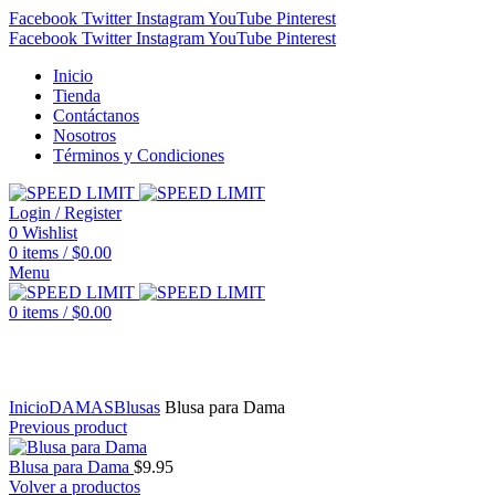
Facebook
Twitter
Instagram
YouTube
Pinterest
Facebook
Twitter
Instagram
YouTube
Pinterest
Inicio
Tienda
Contáctanos
Nosotros
Términos y Condiciones
Login / Register
0
Wishlist
0
items
/
$
0.00
Menu
0
items
/
$
0.00
Click to enlarge
Inicio
DAMAS
Blusas
Blusa para Dama
Previous product
Blusa para Dama
$
9.95
Volver a productos