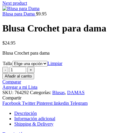
Next product
Blusa para Dama
$
9.95
Blusa Crochet para dama
$
24.95
Blusa Crochet para dama
Talla
Limpiar
Blusa
Crochet
Añadir al carrito
para
Comparar
dama
Agregar a mi Lista
cantidad
SKU:
764292
Categorías:
Blusas
,
DAMAS
Compartir
Facebook
Twitter
Pinterest
linkedin
Telegram
Descripción
Información adicional
Shipping & Delivery