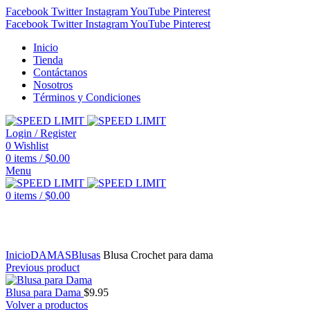
Facebook
Twitter
Instagram
YouTube
Pinterest
Facebook
Twitter
Instagram
YouTube
Pinterest
Inicio
Tienda
Contáctanos
Nosotros
Términos y Condiciones
Login / Register
0
Wishlist
0
items
/
$
0.00
Menu
0
items
/
$
0.00
Click to enlarge
Inicio
DAMAS
Blusas
Blusa Crochet para dama
Previous product
Blusa para Dama
$
9.95
Volver a productos