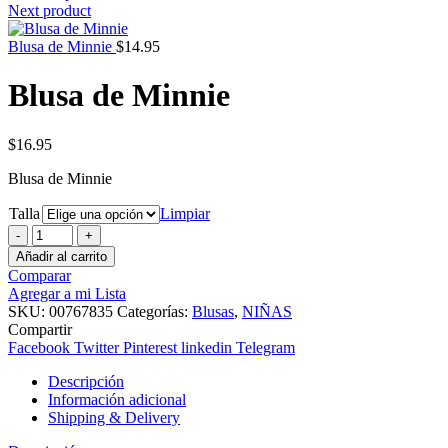
Next product
Blusa de Minnie
$
14.95
Blusa de Minnie
$
16.95
Blusa de Minnie
Talla
Limpiar
Blusa
de
Añadir al carrito
Minnie
Comparar
cantidad
Agregar a mi Lista
SKU:
00767835
Categorías:
Blusas
,
NIÑAS
Compartir
Facebook
Twitter
Pinterest
linkedin
Telegram
Descripción
Información adicional
Shipping & Delivery