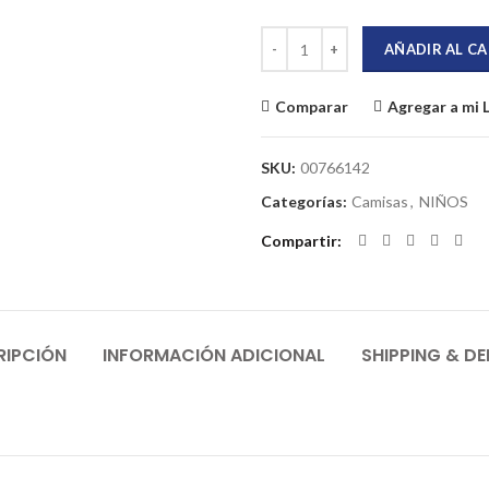
Polo Jersey Premium Cambridge P
AÑADIR AL C
Comparar
Agregar a mi 
SKU:
00766142
Categorías:
Camisas
,
NIÑOS
Compartir
RIPCIÓN
INFORMACIÓN ADICIONAL
SHIPPING & DE