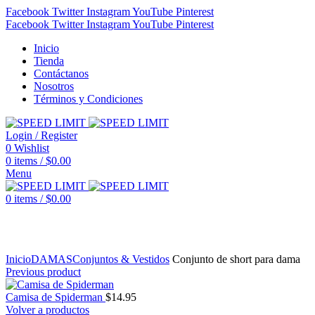
Facebook
Twitter
Instagram
YouTube
Pinterest
Facebook
Twitter
Instagram
YouTube
Pinterest
Inicio
Tienda
Contáctanos
Nosotros
Términos y Condiciones
Login / Register
0
Wishlist
0
items
/
$
0.00
Menu
0
items
/
$
0.00
Click to enlarge
Inicio
DAMAS
Conjuntos & Vestidos
Conjunto de short para dama
Previous product
Camisa de Spiderman
$
14.95
Volver a productos