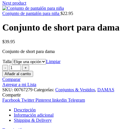
Next product
Conjunto de pantalón para niña
$
22.95
Conjunto de short para dama
$
39.95
Conjunto de short para dama
Talla
Limpiar
Conjunto
de
Añadir al carrito
short
Comparar
para
Agregar a mi Lista
dama
SKU:
00767279
Categorías:
Conjuntos & Vestidos
,
DAMAS
cantidad
Compartir
Facebook
Twitter
Pinterest
linkedin
Telegram
Descripción
Información adicional
Shipping & Delivery