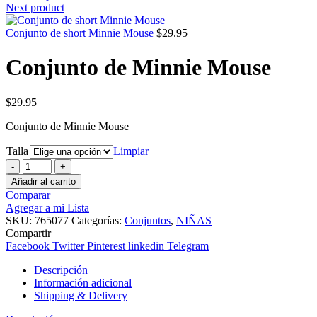
Next product
Conjunto de short Minnie Mouse
$
29.95
Conjunto de Minnie Mouse
$
29.95
Conjunto de Minnie Mouse
Talla
Limpiar
Conjunto
de
Añadir al carrito
Minnie
Comparar
Mouse
Agregar a mi Lista
cantidad
SKU:
765077
Categorías:
Conjuntos
,
NIÑAS
Compartir
Facebook
Twitter
Pinterest
linkedin
Telegram
Descripción
Información adicional
Shipping & Delivery