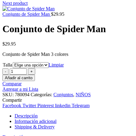
precios:
Next product
desde
$19.95
Conjunto de Spider Man
$
29.95
hasta
$22.95
Conjunto de Spider Man
$
29.95
Conjunto de Spider Man 3 colores
Talla
Limpiar
Conjunto
de
Añadir al carrito
Spider
Comparar
Man
Agregar a mi Lista
cantidad
SKU:
780094
Categorías:
Conjuntos
,
NIÑOS
Compartir
Facebook
Twitter
Pinterest
linkedin
Telegram
Descripción
Información adicional
Shipping & Delivery