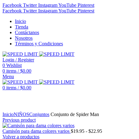
Facebook
Twitter
Instagram
YouTube
Pinterest
Facebook
Twitter
Instagram
YouTube
Pinterest
Inicio
Tienda
Contáctanos
Nosotros
Términos y Condiciones
Login / Register
0
Wishlist
0
items
/
$
0.00
Menu
0
items
/
$
0.00
Click to enlarge
Inicio
NIÑOS
Conjuntos
Conjunto de Spider Man
Previous product
Rango
Camisón para dama colores varios
$
19.95
-
$
22.95
de
Volver a productos