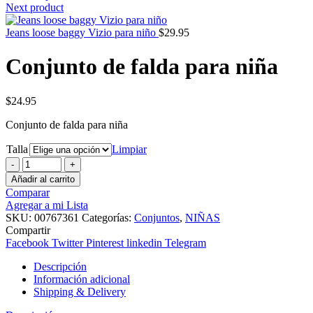
Next product
Jeans loose baggy Vizio para niño
$
29.95
Conjunto de falda para niña
$
24.95
Conjunto de falda para niña
Talla
Limpiar
Conjunto
de
Añadir al carrito
falda
Comparar
para
Agregar a mi Lista
niña
SKU:
00767361
Categorías:
Conjuntos
,
NIÑAS
cantidad
Compartir
Facebook
Twitter
Pinterest
linkedin
Telegram
Descripción
Información adicional
Shipping & Delivery